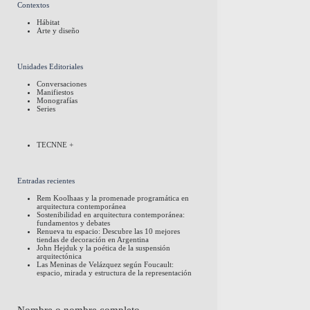
Contextos
Hábitat
Arte y diseño
Unidades Editoriales
Conversaciones
Manifiestos
Monografías
Series
TECNNE +
Entradas recientes
Rem Koolhaas y la promenade programática en
arquitectura contemporánea
Sostenibilidad en arquitectura contemporánea:
fundamentos y debates
Renueva tu espacio: Descubre las 10 mejores
tiendas de decoración en Argentina
John Hejduk y la poética de la suspensión
arquitectónica
Las Meninas de Velázquez según Foucault:
espacio, mirada y estructura de la representación