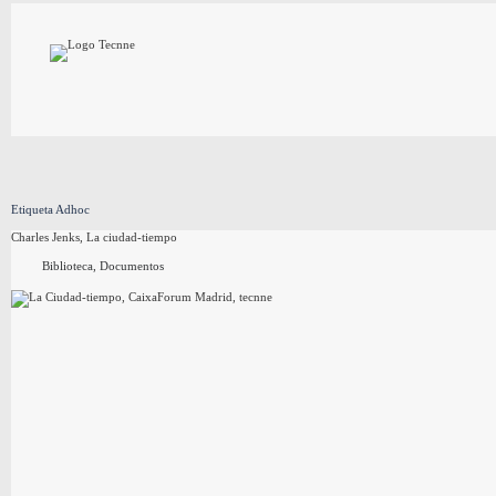
Saltar
al
contenido
Etiqueta
Adhoc
Charles Jenks, La ciudad-tiempo
Biblioteca
,
Documentos