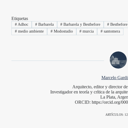
Etiquetas
#
Adhoc
#
Barbarela
#
Barbarela y Bestbefore
#
Bestbefore
#
medio ambiente
#
Modostudio
#
murcia
#
santomera
Marcelo Gardin
Arquitecto, editor y director 
Investigador en teoría y crítica de la arqu
La Plata, Argen
ORCID: https://orcid.org/0
ARTÍCULOS: 12