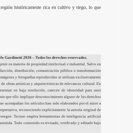
egión históricamente rica en cultivo y riego, lo que
o Gardinetti 2026 – Todos los derechos reservados.
gente en materia de propiedad intelectual e industrial. Salvo en
oducción, distribución, comunicación pública o transformación
s imágenes y fotografías reproducidas se utilizan exclusivamente
 de obras artísticas y arquitectónicas de relevancia cultural. En
resentan en baja resolución, carecen de idoneidad para usos
sin que ello implique desconocimiento alguno de los derechos
ue acompañan los artículos han sido elaborados por el autor a
nterpretativa, reconociendo explícitamente la autoría original de
otegen. Tecnne emplea herramientas de inteligencia artificial
sistida. Todo contenido es revisado, verificado y editado bajo