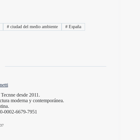
#
ciudad del medio ambiente
#
España
etti
de Tecnne desde 2011.
itectura moderna y contemporánea.
tina.
000-0002-6679-7951
37