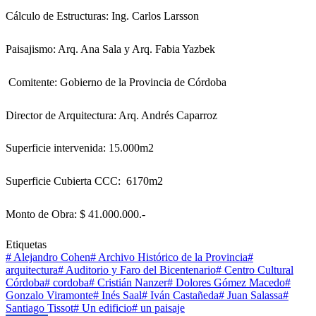
Cálculo de Estructuras: Ing. Carlos Larsson
Paisajismo: Arq. Ana Sala y Arq. Fabia Yazbek
Comitente: Gobierno de la Provincia de Córdoba
Director de Arquitectura: Arq. Andrés Caparroz
Superficie intervenida: 15.000m2
Superficie Cubierta CCC: 6170m2
Monto de Obra: $ 41.000.000.-
Etiquetas
#
Alejandro Cohen
#
Archivo Histórico de la Provincia
#
arquitectura
#
Auditorio y Faro del Bicentenario
#
Centro Cultural
Córdoba
#
cordoba
#
Cristián Nanzer
#
Dolores Gómez Macedo
#
Gonzalo Viramonte
#
Inés Saal
#
Iván Castañeda
#
Juan Salassa
#
Santiago Tissot
#
Un edificio
#
un paisaje