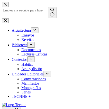
Saltar
al
contenido
Sin
resultados
Arquitectura
Ensayos
Reseñas
Biblioteca
Documentos
Lecturas Críticas
Contextos
Hábitat
Arte y diseño
Unidades Editoriales
Conversaciones
Manifiestos
Monografías
Series
TECNNE +