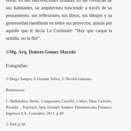
obras, en sus intervenciones urbanas, en las vivencias de
sus habitantes, su arquitectura trasciende a través de su
pensamiento, sus reflexiones, sus libros, sus dibujos y su
generosidad manifiesta en todos sus proyectos, quizás por
aquello que le decía Le Corbusier: “Hay que cargar la
semilla, no la flor”.
©Mg. Arq. Dolores Gómez Macedo
Fotografías:
© Diego Samper, © Germán Tellez, © Nicolás Galeano
Referencias:
1- Balkrishna, Doshi, Campuzano Castelló, Carlos, Daza Caicedo,
Ricardo…Topelson, Sara,
Germán Samper
, Panamericana Formas e
Impresos S.A., Colombia, 2011, p.40
.
2- Ibid, p.18
.