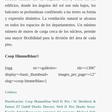
edificios, donde los ángulos del sol son más bajos, los
balcones se profundizan confiriendo a las torres su forma
y expresión distintiva. La ventilación natural se alcanza
en todos los espacios de los departamentos. Un mínimo
número de muros de carga cerca de los núcleos, permite
una mayor flexibilidad para la división del área de cada
piso.
Coop Himmelblau
©
[ngg src=»galleries» ids=»1306″
display=»basic_thumbnail» images_per_page=»12″
slug=»coop himmelblau»]
Créditos:
Planificación: Coop Himmelblau Wolf D. Prix / W. Dreibholz &
Partner ZT GmbH Diseño Director: Wolf D. Prix Diseño Socio:
Karolin Schmidbaur socio principal del proyecto: Michael Volk