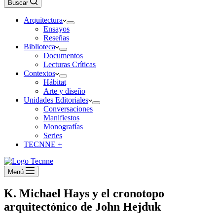
Buscar
Arquitectura
Ensayos
Reseñas
Biblioteca
Documentos
Lecturas Críticas
Contextos
Hábitat
Arte y diseño
Unidades Editoriales
Conversaciones
Manifiestos
Monografías
Series
TECNNE +
Menú
K. Michael Hays y el cronotopo
arquitectónico de John Hejduk