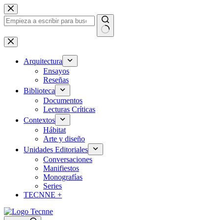
Saltar
al
contenido
Sin
resultados
Arquitectura
Ensayos
Reseñas
Biblioteca
Documentos
Lecturas Críticas
Contextos
Hábitat
Arte y diseño
Unidades Editoriales
Conversaciones
Manifiestos
Monografías
Series
TECNNE +