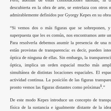
Pero, además de estas connotaciones sabidas, la t
descubierta en la obra de arte, se entrelaza con otros n
admirablemente definidos por Gyorgy Kepes en su obra
“Si vemos dos o más figuras que se sobreponen, y 
superpuesta que les es común, nos encontramos ante un
Para resolverla debemos asumir la presencia de una n
están provistas de transparencia: es decir, pueden int
óptica de ninguna de ellas. Sin embargo, la transparenc
óptica, implica un orden espacial mucho más amplio
simultánea de distintas locaciones espaciales. El espa
actividad continua. La posición de las figuras transpar
1
pronto vemos las figuras distantes como próximas
.”
De este modo Kepes introduce un concepto de transpar
física de la sustancia e igualmente distante de la id