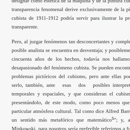
designar como estética de la máquina y de la pintura cub
transparencia fenomenal derive exclusivamente de la pin
cubista de 1911-1912 podría servir para ilustrar la p
transparente.
Pero, al juzgar fenómenos tan desconcertantes y comple
posible analista se encuentra en desventaja; y posibleme
cincuenta años de los hechos, todavía nos hallamos
desapasionado del fenómeno cubista. Se pueden encontr
problemas pictóricos del cubismo, pero ante ellas 
serlo, también, ante esas dos posibles interpretac
temporales y espaciales, y que consideran el cubis
presentándolo, de este modo, como poco menos que 
particular atmósfera cultural. Tal como dice Alfred Bar
5
un sentido más metafórico que matemático
”; y, 
Minkowski, para nosotros sería preferible referirnos a f