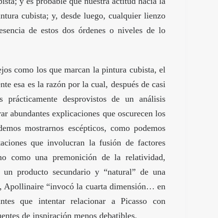
ista; y es probable que nuestra actitud hacia la
tura cubista; y, desde luego, cualquier lienzo
resencia de estos dos órdenes o niveles de lo
jos como los que marcan la pintura cubista, el
nte esa es la razón por la cual, después de casi
 prácticamente desprovistos de un análisis
ar abundantes explicaciones que oscurecen los
podemos mostrarnos escépticos, como podemos
iones que involucran la fusión de factores
mo como una premonición de la relatividad,
un producto secundario y “natural” de una
r, Apollinaire “invocó la cuarta dimensión… en
antes que intentar relacionar a Picasso con
uentes de inspiración menos debatibles.