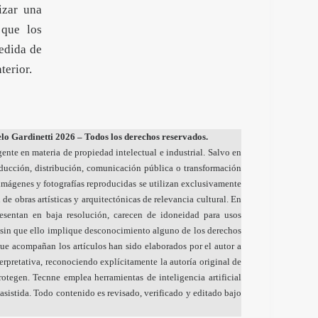
izar una
 que los
medida de
terior.
o Gardinetti 2026 – Todos los derechos reservados.
gente en materia de propiedad intelectual e industrial. Salvo en
oducción, distribución, comunicación pública o transformación
s imágenes y fotografías reproducidas se utilizan exclusivamente
 de obras artísticas y arquitectónicas de relevancia cultural. En
resentan en baja resolución, carecen de idoneidad para usos
sin que ello implique desconocimiento alguno de los derechos
ue acompañan los artículos han sido elaborados por el autor a
nterpretativa, reconociendo explícitamente la autoría original de
otegen. Tecnne emplea herramientas de inteligencia artificial
sistida. Todo contenido es revisado, verificado y editado bajo