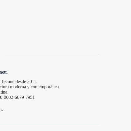
etti
de Tecnne desde 2011.
itectura moderna y contemporánea.
tina.
000-0002-6679-7951
37