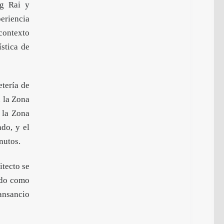
ng Rai y
eriencia
 contexto
ística de
etería de
n la Zona
 la Zona
ado, y el
nutos.
itecto se
ado como
cansancio