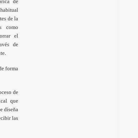
brica de
 habitual
tes de la
les como
rrar el
ravés de
te.
 de forma
oceso de
ical que
Se diseña
cibir las