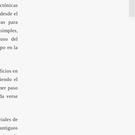
ctónicas
desde el
cas para
 simples,
 uso del
mpo en la
ficios en
iendo el
imer paso
eda verse
riales de
 antiguos