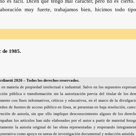
 es fácil. Dicen que tengo mal carácter, pero no es cierto.
laboración muy fuerte, trabajamos bien, hicimos todo tip
c de 1985.
dinetti 2026 – Todos los derechos reservados.
e en materia de propiedad intelectual e industrial. Salvo en los supuestos expres
ción pública o transformación sin la autorización previa del titular de los der
amente con fines informativos, críticos y educativos, en el marco de la divulgac
oceden de fuentes de acceso público en línea, se presentan en baja resolución, care
nción de autoría, sin que ello implique desconocimiento alguno de los derech
pañan los artículos han sido elaborados por el autor a partir de material fotog
citamente la autoría original de las obras representadas y respetando íntegramen
 generativa como apoyo en tareas de investigación documental y redacción asistida