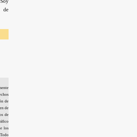
 Soy
o de
amente
echos
ión de
cen de
os de
ráfico
te los
. Todo