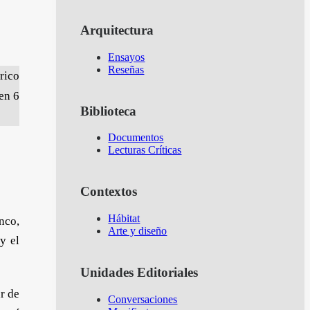
Arquitectura
Ensayos
Reseñas
rico
en 6
Biblioteca
Documentos
Lecturas Críticas
Contextos
Hábitat
nco,
Arte y diseño
y el
Unidades Editoriales
ar de
Conversaciones