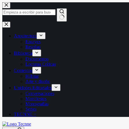
Saltar
al
contenido
Sin
resultados
Arquitectura
Ensayos
Reseñas
Biblioteca
Documentos
Lecturas Críticas
Contextos
Hábitat
Arte y diseño
Unidades Editoriales
Conversaciones
Manifiestos
Monografías
Series
TECNNE +