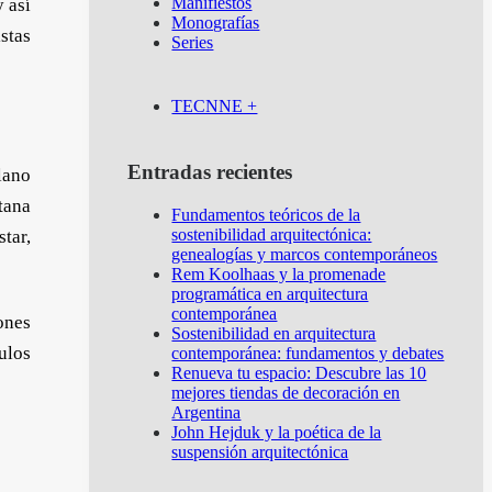
Manifiestos
y así
Monografías
stas
Series
TECNNE +
Entradas recientes
lano
tana
Fundamentos teóricos de la
sostenibilidad arquitectónica:
tar,
genealogías y marcos contemporáneos
Rem Koolhaas y la promenade
programática en arquitectura
contemporánea
ones
Sostenibilidad en arquitectura
ulos
contemporánea: fundamentos y debates
Renueva tu espacio: Descubre las 10
mejores tiendas de decoración en
Argentina
John Hejduk y la poética de la
suspensión arquitectónica