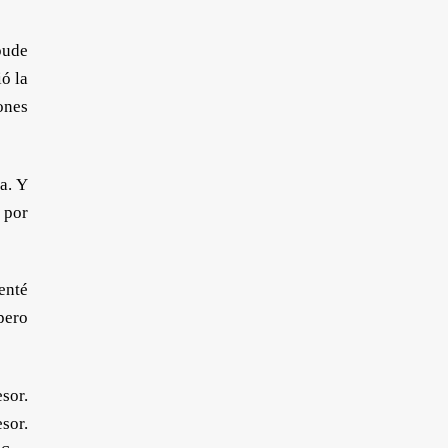
pude
ó la
ones
a. Y
 por
enté
pero
sor.
sor.