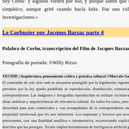
Soy Corbu’ y algunos vienen por eso, y porque saben que no
simpático, aunque grité cuando hacía falta. Fue una co
investigaciones.»
Le Corbusier por Jacques Barsac parte 4
Palabra de Corbu, transcripción del Film de Jacques Barza
Fotografía de portada: ©Willy Rizzo
TECNNE
| Arquitectura, pensamiento crítico y práctica cultural
©Marcelo Gar
El contenido de este sitio web se encuentra protegido por la legislación vigent
previstos por la ley, queda prohibida su reproducción, distribución, comunica
correspondientes. Las imágenes y fotografías reproducidas se utilizan exclusiv
obras artísticas y arquitectónicas de relevancia cultural. En todos los casos, pr
idoneidad para usos comerciales y van acompañadas de la correspondiente me
propiedad intelectual que les son inherentes. Los esquemas y bocetos que acom
preexistente, con una finalidad analítica e interpretativa, reconociendo explí
derechos que las protegen. Tecnne emplea herramientas de inteligencia artificial