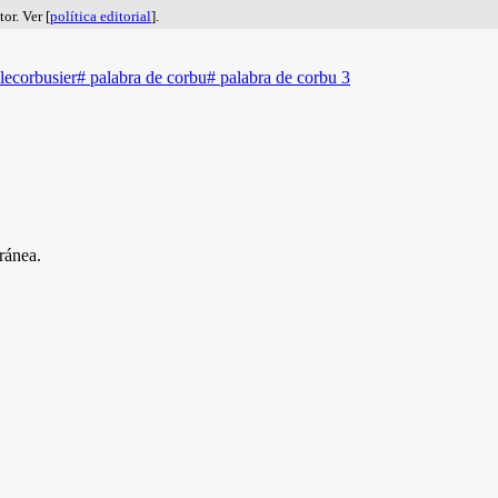
or. Ver [
política editorial
].
lecorbusier
#
palabra de corbu
#
palabra de corbu 3
ránea.