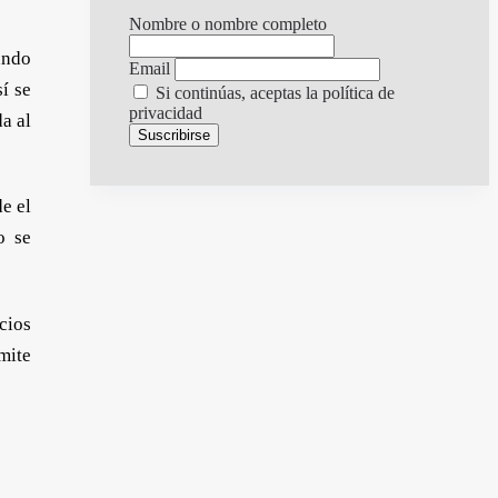
Nombre o nombre completo
ando
Email
sí se
Si continúas, aceptas la política de
privacidad
a al
e el
o se
cios
mite