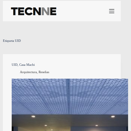
Saltar
al
contenido
Etiqueta
UID
UID, Casa Machi
Arquitectura
,
Reseñas