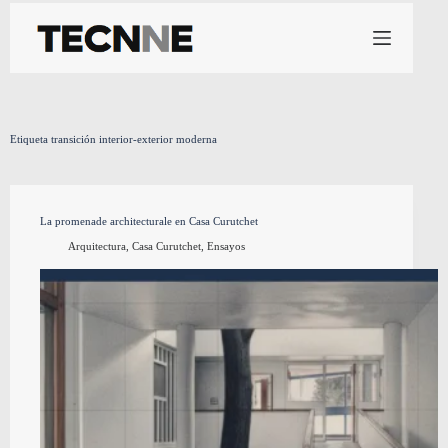
Saltar
al
contenido
Etiqueta
transición interior-exterior moderna
La promenade architecturale en Casa Curutchet
Arquitectura
,
Casa Curutchet
,
Ensayos