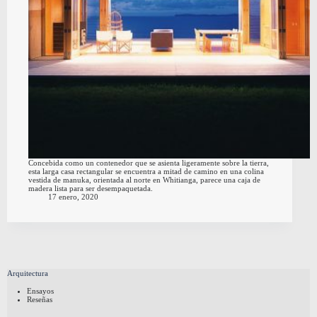
Concebida como un contenedor que se asienta ligeramente sobre la tierra,
esta larga casa rectangular se encuentra a mitad de camino en una colina
vestida de manuka, orientada al norte en Whitianga, parece una caja de
madera lista para ser desempaquetada.
17 enero, 2020
Arquitectura
Ensayos
Reseñas