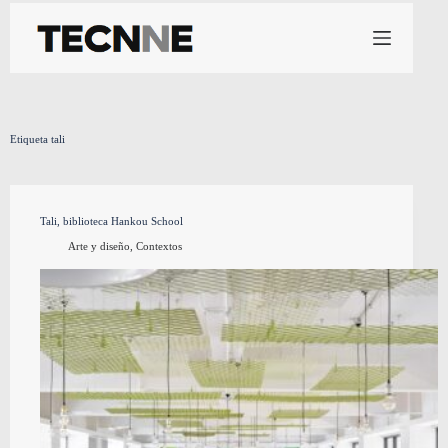
Saltar
al
contenido
Etiqueta
tali
Tali, biblioteca Hankou School
Arte y diseño
,
Contextos