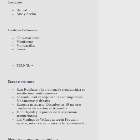
Contextos
Hábitat
Arte y diseño
Unidades Editoriales
Conversaciones
Manifiestos
Monografías
Series
TECNNE +
Entradas recientes
Rem Koolhaas y la promenade programática en
arquitectura contemporánea
Sostenibilidad en arquitectura contemporánea:
fundamentos y debates
Renueva tu espacio: Descubre las 10 mejores
tiendas de decoración en Argentina
John Hejduk y la poética de la suspensión
arquitectónica
Las Meninas de Velázquez según Foucault:
espacio, mirada y estructura de la representación
Nombre o nombre completo