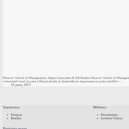
Moscow School of Management, Adjaye Associates & AB Studios Moscow School of Management 
comunidad rural cercana a Moscú donde se desarrolla un importante un polo científico –…
10 junio, 2013
Arquitectura
Biblioteca
Ensayos
Documentos
Reseñas
Lecturas Críticas
Plataforma tecnne