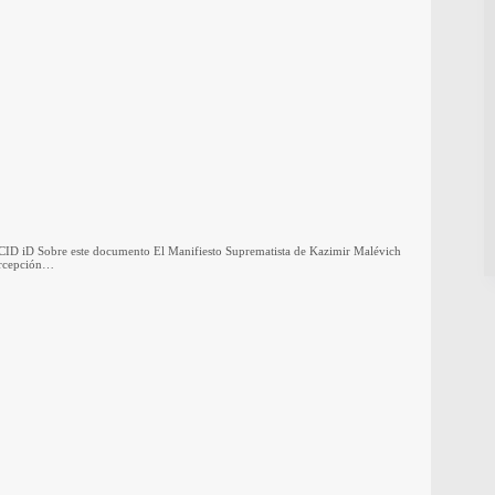
 ORCID iD Sobre este documento El Manifiesto Suprematista de Kazimir Malévich
percepción…