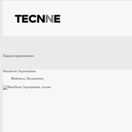
Saltar
al
contenido
Etiqueta
suprematismo
Manifiesto Suprematista
Biblioteca
,
Documentos