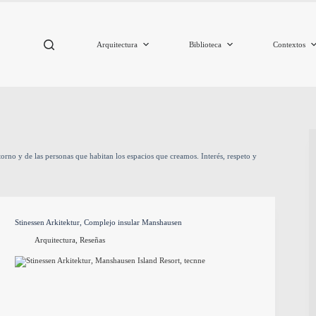
Arquitectura
Biblioteca
Contextos
torno y de las personas que habitan los espacios que creamos.
Interés, respeto y
Stinessen Arkitektur, Complejo insular Manshausen
Arquitectura
,
Reseñas