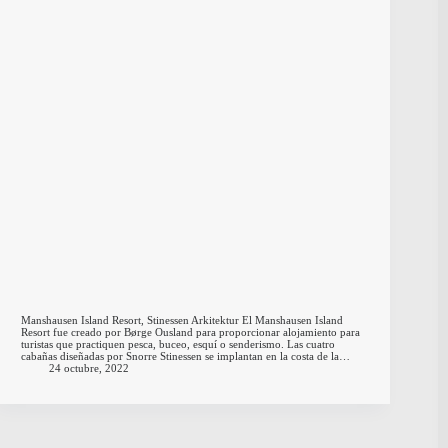
Manshausen Island Resort, Stinessen Arkitektur El Manshausen Island
Resort fue creado por Børge Ousland para proporcionar alojamiento para
turistas que practiquen pesca, buceo, esquí o senderismo. Las cuatro
cabañas diseñadas por Snorre Stinessen se implantan en la costa de la…
24 octubre, 2022