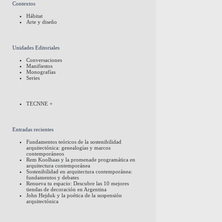
Contextos
Hábitat
Arte y diseño
Unidades Editoriales
Conversaciones
Manifiestos
Monografías
Series
TECNNE +
Entradas recientes
Fundamentos teóricos de la sostenibilidad
arquitectónica: genealogías y marcos
contemporáneos
Rem Koolhaas y la promenade programática en
arquitectura contemporánea
Sostenibilidad en arquitectura contemporánea:
fundamentos y debates
Renueva tu espacio: Descubre las 10 mejores
tiendas de decoración en Argentina
John Hejduk y la poética de la suspensión
arquitectónica