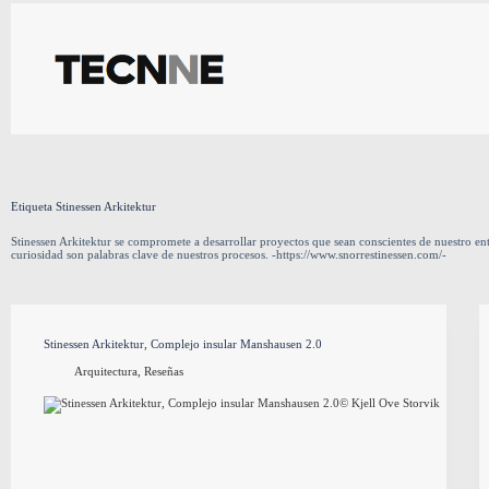
Saltar
al
contenido
Etiqueta
Stinessen Arkitektur
Stinessen Arkitektur se compromete a desarrollar proyectos que sean conscientes de nuestro en
curiosidad son palabras clave de nuestros procesos. -https://www.snorrestinessen.com/-
Stinessen Arkitektur, Complejo insular Manshausen 2.0
Arquitectura
,
Reseñas