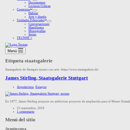
Documentos
Lecturas Críticas
Contextos
Hábitat
Arte y diseño
Unidades Editoriales
Conversaciones
Manifiestos
Monografías
Series
TECNNE +
Menú
Etiqueta
staatsgalerie
Staatsgalerie de Stuttgart museo con arte -https://www.staatsgalerie.de/
James Stirling, Staatsgalerie Stuttgart
Arquitectura
,
Ensayos
En 1977, James Stirling propone un ambicioso proyecto de ampliación para el Museo Estatal d
23 septiembre, 2019
1 comentario
Menú del sitio
Arquitectura