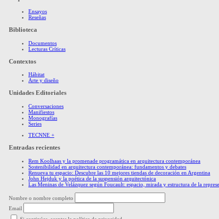
Ensayos
Reseñas
Biblioteca
Documentos
Lecturas Críticas
Contextos
Hábitat
Arte y diseño
Unidades Editoriales
Conversaciones
Manifiestos
Monografías
Series
TECNNE +
Entradas recientes
Rem Koolhaas y la promenade programática en arquitectura contemporánea
Sostenibilidad en arquitectura contemporánea: fundamentos y debates
Renueva tu espacio: Descubre las 10 mejores tiendas de decoración en Argentina
John Hejduk y la poética de la suspensión arquitectónica
Las Meninas de Velázquez según Foucault: espacio, mirada y estructura de la repres
Nombre o nombre completo
Email
Si continúas, aceptas la política de privacidad