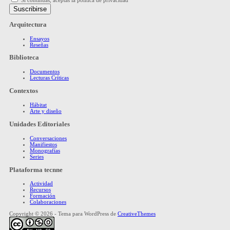
Arquitectura
Ensayos
Reseñas
Biblioteca
Documentos
Lecturas Críticas
Contextos
Hábitat
Arte y diseño
Unidades Editoriales
Conversaciones
Manifiestos
Monografías
Series
Plataforma tecnne
Actividad
Recursos
Formación
Colaboraciones
Copyright © 2026 - Tema para WordPress de
CreativeThemes