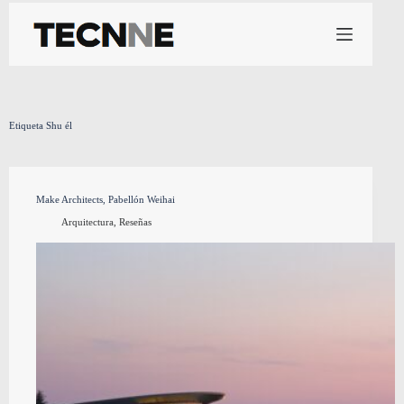
Saltar
al
contenido
Etiqueta
Shu él
Make Architects, Pabellón Weihai
Arquitectura
,
Reseñas