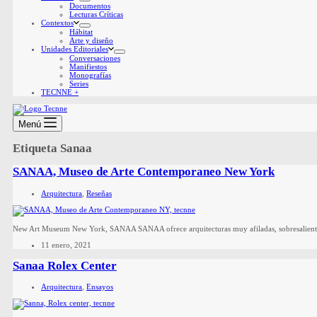
Documentos
Lecturas Críticas
Contextos
Hábitat
Arte y diseño
Unidades Editoriales
Conversaciones
Manifiestos
Monografías
Series
TECNNE +
Menú
Etiqueta
Sanaa
SANAA, Museo de Arte Contemporaneo New York
Arquitectura
,
Reseñas
New Art Museum New York, SANAA SANAA ofrece arquitecturas muy afiladas, sobresalientes y 
11 enero, 2021
Sanaa Rolex Center
Arquitectura
,
Ensayos