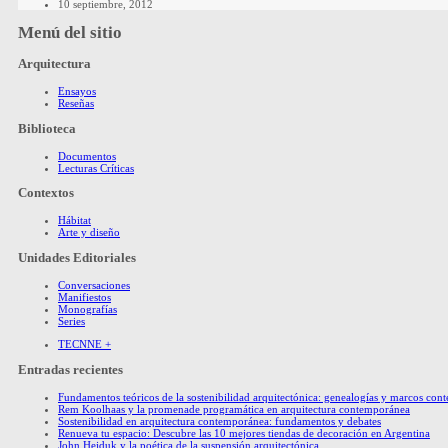
10 septiembre, 2012
Menú del sitio
Arquitectura
Ensayos
Reseñas
Biblioteca
Documentos
Lecturas Críticas
Contextos
Hábitat
Arte y diseño
Unidades Editoriales
Conversaciones
Manifiestos
Monografías
Series
TECNNE +
Entradas recientes
Fundamentos teóricos de la sostenibilidad arquitectónica: genealogías y marcos co
Rem Koolhaas y la promenade programática en arquitectura contemporánea
Sostenibilidad en arquitectura contemporánea: fundamentos y debates
Renueva tu espacio: Descubre las 10 mejores tiendas de decoración en Argentina
John Hejduk y la poética de la suspensión arquitectónica