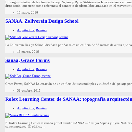
Un rasgo distintivo de la obra de Kazuyo Sejima y Ryue Nishizawa es la valoración a ultranz
disposición, que tiene como referencia el concepto de planta libre arraigado en el movimien
15 mayo, 2016
SANAA, Zollverein Design School
Arquitectura
,
Reseñas
La Zollverein Design School diseñada por Sanaa es un edificio de 35 metros de altura que co
13 marzo, 2016
Sanaa, Grace Farms
Arquitectura
,
Reseñas
Grace Farms, SANAA La creación de un edificio de usos múltiples y el diseño del paisaje p
31 octubre, 2015
Rolex Learning Center de SANAA: topografía arquitectóni
Arquitectura
,
Reseñas
El Rolex Learning Center diseñado por el estudio SANAA —Kazuyo Sejima y Ryue Nishizawa— 
contemporáneo. El edificio…