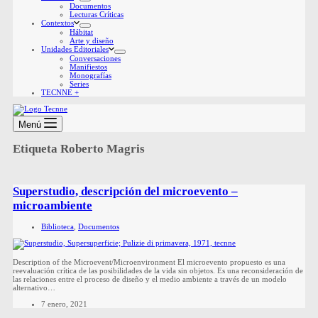
Documentos
Lecturas Críticas
Contextos
Hábitat
Arte y diseño
Unidades Editoriales
Conversaciones
Manifiestos
Monografías
Series
TECNNE +
Menú
Etiqueta
Roberto Magris
Superstudio, descripción del microevento –
microambiente
Biblioteca
,
Documentos
Description of the Microevent/Microenvironment El microevento propuesto es una
reevaluación crítica de las posibilidades de la vida sin objetos. Es una reconsideración de
las relaciones entre el proceso de diseño y el medio ambiente a través de un modelo
alternativo…
7 enero, 2021