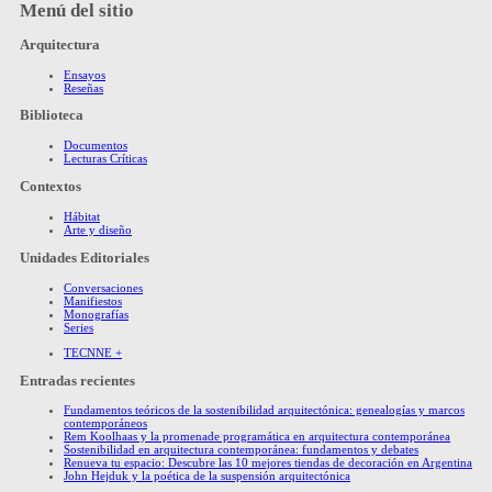
Menú del sitio
Arquitectura
Ensayos
Reseñas
Biblioteca
Documentos
Lecturas Críticas
Contextos
Hábitat
Arte y diseño
Unidades Editoriales
Conversaciones
Manifiestos
Monografías
Series
TECNNE +
Entradas recientes
Fundamentos teóricos de la sostenibilidad arquitectónica: genealogías y marcos
contemporáneos
Rem Koolhaas y la promenade programática en arquitectura contemporánea
Sostenibilidad en arquitectura contemporánea: fundamentos y debates
Renueva tu espacio: Descubre las 10 mejores tiendas de decoración en Argentina
John Hejduk y la poética de la suspensión arquitectónica