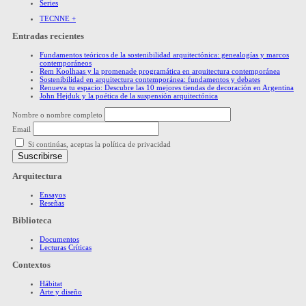
Series
TECNNE +
Entradas recientes
Fundamentos teóricos de la sostenibilidad arquitectónica: genealogías y marcos
contemporáneos
Rem Koolhaas y la promenade programática en arquitectura contemporánea
Sostenibilidad en arquitectura contemporánea: fundamentos y debates
Renueva tu espacio: Descubre las 10 mejores tiendas de decoración en Argentina
John Hejduk y la poética de la suspensión arquitectónica
Nombre o nombre completo
Email
Si continúas, aceptas la política de privacidad
Arquitectura
Ensayos
Reseñas
Biblioteca
Documentos
Lecturas Críticas
Contextos
Hábitat
Arte y diseño