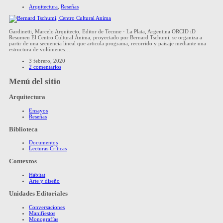
Arquitectura
,
Reseñas
Gardinetti, Marcelo Arquitecto, Editor de Tecnne · La Plata, Argentina ORCID iD
Resumen El Centro Cultural Ánima, proyectado por Bernard Tschumi, se organiza a
partir de una secuencia lineal que articula programa, recorrido y paisaje mediante una
estructura de volúmenes…
3 febrero, 2020
2 comentarios
Menú del sitio
Arquitectura
Ensayos
Reseñas
Biblioteca
Documentos
Lecturas Críticas
Contextos
Hábitat
Arte y diseño
Unidades Editoriales
Conversaciones
Manifiestos
Monografías