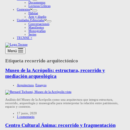
Documentos
Lecturas Críticas
Contextos
Hábitat
Arte y diseño
Unidades Editoriales
Conversaciones
Manifiestos
Monografías
Series
TECNNE +
Menú
Etiqueta
recorrido arquitectónico
Museo de la Acrópolis: estructura, recorrido y
mediación arqueológica
Arquitectura
,
Ensayos
Análisis del Museo de la Acrópolis como una arquitectura que integra estructura,
recorrido, arqueología y museografía para reinterpretar la relación entre patrimonio,
espacio y contexto.
17 junio, 2020
1 comentario
Centro Cultural Ánima: recorrido y fragmentación