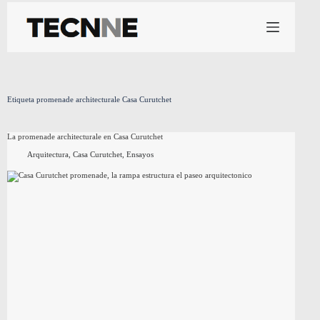
Saltar
al
contenido
Etiqueta
promenade architecturale Casa Curutchet
La promenade architecturale en Casa Curutchet
Arquitectura
,
Casa Curutchet
,
Ensayos