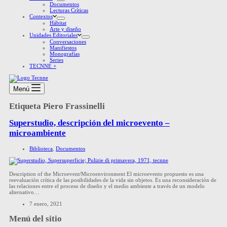
Documentos
Lecturas Críticas
Contextos
Hábitat
Arte y diseño
Unidades Editoriales
Conversaciones
Manifiestos
Monografías
Series
TECNNE +
Menú
Etiqueta
Piero Frassinelli
Superstudio, descripción del microevento –
microambiente
Biblioteca
,
Documentos
Description of the Microevent/Microenvironment El microevento propuesto es una
reevaluación crítica de las posibilidades de la vida sin objetos. Es una reconsideración de
las relaciones entre el proceso de diseño y el medio ambiente a través de un modelo
alternativo…
7 enero, 2021
Menú del sitio