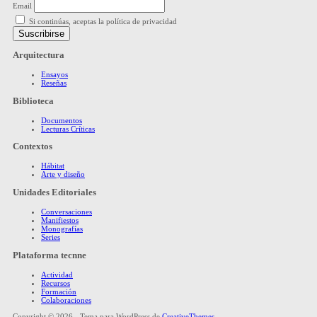
Email
Si continúas, aceptas la política de privacidad
Arquitectura
Ensayos
Reseñas
Biblioteca
Documentos
Lecturas Críticas
Contextos
Hábitat
Arte y diseño
Unidades Editoriales
Conversaciones
Manifiestos
Monografías
Series
Plataforma tecnne
Actividad
Recursos
Formación
Colaboraciones
Copyright © 2026 - Tema para WordPress de
CreativeThemes