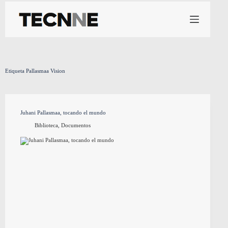
Saltar
al
contenido
Etiqueta
Pallasmaa Vision
Juhani Pallasmaa, tocando el mundo
Biblioteca
,
Documentos