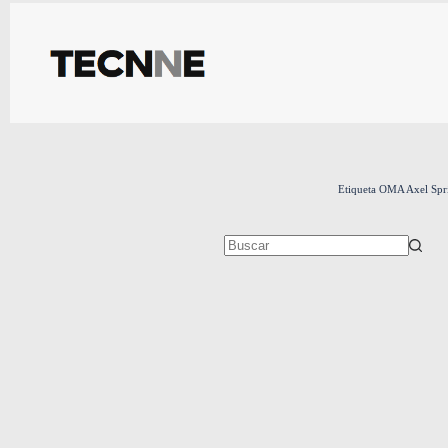
Saltar
al
contenido
Etiqueta
OMA Axel Spr
Sin
resultados