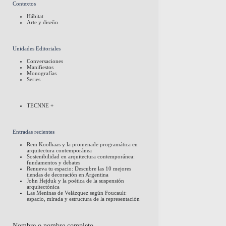
Contextos
Hábitat
Arte y diseño
Unidades Editoriales
Conversaciones
Manifiestos
Monografías
Series
TECNNE +
Entradas recientes
Rem Koolhaas y la promenade programática en
arquitectura contemporánea
Sostenibilidad en arquitectura contemporánea:
fundamentos y debates
Renueva tu espacio: Descubre las 10 mejores
tiendas de decoración en Argentina
John Hejduk y la poética de la suspensión
arquitectónica
Las Meninas de Velázquez según Foucault:
espacio, mirada y estructura de la representación
Nombre o nombre completo