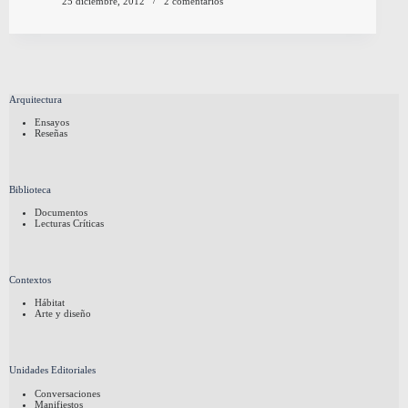
25 diciembre, 2012
2 comentarios
Arquitectura
Ensayos
Reseñas
Biblioteca
Documentos
Lecturas Críticas
Contextos
Hábitat
Arte y diseño
Unidades Editoriales
Conversaciones
Manifiestos