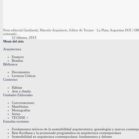
Nota editorial Gardinetti, Marcelo Arquitecto, Editor de Tecnne · La Plata, Argentina DOI |
orientado…
12 febrero, 2013
Menú del sitio
Arquitectura
Ensayos
Reseñas
Biblioteca
Documentos
Lecturas Críticas
Contextos
Hábitat
Arte y diseño
Unidades Editoriales
Conversaciones
Manifiestos
Monografías
Series
TECNNE +
Entradas recientes
Fundamentos teóricos de la sostenibilidad arquitectónica: genealogías y marcos contem
Rem Koolhaas y la promenade programática en arquitectura contemporánea
Sostenibilidad en arquitectura contemporánea: fundamentos y debates