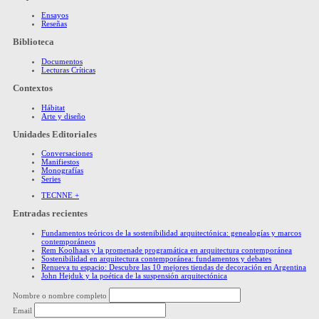
Ensayos
Reseñas
Biblioteca
Documentos
Lecturas Críticas
Contextos
Hábitat
Arte y diseño
Unidades Editoriales
Conversaciones
Manifiestos
Monografías
Series
TECNNE +
Entradas recientes
Fundamentos teóricos de la sostenibilidad arquitectónica: genealogías y marcos
contemporáneos
Rem Koolhaas y la promenade programática en arquitectura contemporánea
Sostenibilidad en arquitectura contemporánea: fundamentos y debates
Renueva tu espacio: Descubre las 10 mejores tiendas de decoración en Argentina
John Hejduk y la poética de la suspensión arquitectónica
Nombre o nombre completo
Email