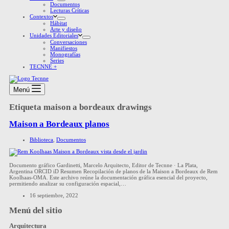
Documentos
Lecturas Críticas
Contextos
Hábitat
Arte y diseño
Unidades Editoriales
Conversaciones
Manifiestos
Monografías
Series
TECNNE +
Menú
Etiqueta
maison a bordeaux drawings
Maison a Bordeaux planos
Biblioteca
,
Documentos
Documento gráfico Gardinetti, Marcelo Arquitecto, Editor de Tecnne · La Plata,
Argentina ORCID iD Resumen Recopilación de planos de la Maison a Bordeaux de Rem
Koolhaas-OMA. Este archivo reúne la documentación gráfica esencial del proyecto,
permitiendo analizar su configuración espacial,…
16 septiembre, 2022
Menú del sitio
Arquitectura