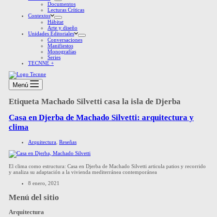
Documentos
Lecturas Críticas
Contextos
Hábitat
Arte y diseño
Unidades Editoriales
Conversaciones
Manifiestos
Monografías
Series
TECNNE +
Menú
Etiqueta
Machado Silvetti casa la isla de Djerba
Casa en Djerba de Machado Silvetti: arquitectura y
clima
Arquitectura
,
Reseñas
El clima como estructura: Casa en Djerba de Machado Silvetti articula patios y recorrido
y analiza su adaptación a la vivienda mediterránea contemporánea
8 enero, 2021
Menú del sitio
Arquitectura