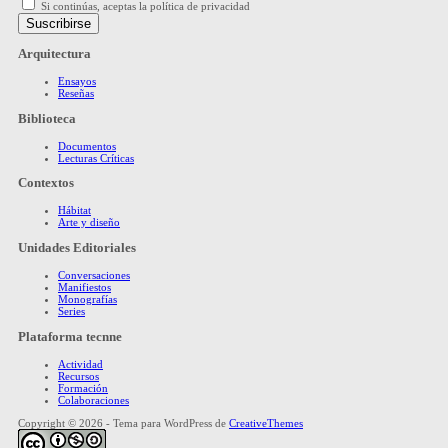
Si continúas, aceptas la política de privacidad
Arquitectura
Ensayos
Reseñas
Biblioteca
Documentos
Lecturas Críticas
Contextos
Hábitat
Arte y diseño
Unidades Editoriales
Conversaciones
Manifiestos
Monografías
Series
Plataforma tecnne
Actividad
Recursos
Formación
Colaboraciones
Copyright © 2026 - Tema para WordPress de
CreativeThemes