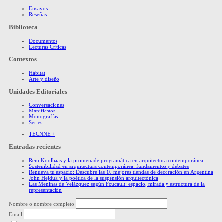
Ensayos
Reseñas
Biblioteca
Documentos
Lecturas Críticas
Contextos
Hábitat
Arte y diseño
Unidades Editoriales
Conversaciones
Manifiestos
Monografías
Series
TECNNE +
Entradas recientes
Rem Koolhaas y la promenade programática en arquitectura contemporánea
Sostenibilidad en arquitectura contemporánea: fundamentos y debates
Renueva tu espacio: Descubre las 10 mejores tiendas de decoración en Argentina
John Hejduk y la poética de la suspensión arquitectónica
Las Meninas de Velázquez según Foucault: espacio, mirada y estructura de la
representación
Nombre o nombre completo
Email