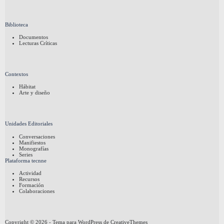
Biblioteca
Documentos
Lecturas Críticas
Contextos
Hábitat
Arte y diseño
Unidades Editoriales
Conversaciones
Manifiestos
Monografías
Series
Plataforma tecnne
Actividad
Recursos
Formación
Colaboraciones
Copyright © 2026 - Tema para WordPress de
CreativeThemes