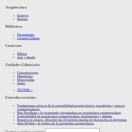
Arquitectura
Ensayos
Reseñas
Biblioteca
Documentos
Lecturas Críticas
Contextos
Hábitat
Arte y diseño
Unidades Editoriales
Conversaciones
Manifiestos
Monografías
Series
TECNNE +
Entradas recientes
Fundamentos teóricos de la sostenibilidad arquitectónica: genealogías y marcos
contemporáneos
Rem Koolhaas y la promenade programática en arquitectura contemporánea
Sostenibilidad en arquitectura contemporánea: fundamentos y debates
Renueva tu espacio: Descubre las 10 mejores tiendas de decoración en Argentina
John Hejduk y la poética de la suspensión arquitectónica
Nombre o nombre completo