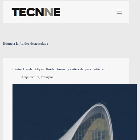
Saltar
al
contenido
Etiqueta
la fluidez destemplada
Centro Heydar Aliyev: fluidez formal y crítica del parametricismo
Arquitectura
,
Ensayos