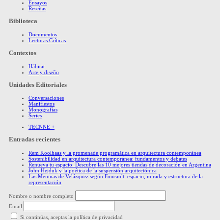
Ensayos
Reseñas
Biblioteca
Documentos
Lecturas Críticas
Contextos
Hábitat
Arte y diseño
Unidades Editoriales
Conversaciones
Manifiestos
Monografías
Series
TECNNE +
Entradas recientes
Rem Koolhaas y la promenade programática en arquitectura contemporánea
Sostenibilidad en arquitectura contemporánea: fundamentos y debates
Renueva tu espacio: Descubre las 10 mejores tiendas de decoración en Argentina
John Hejduk y la poética de la suspensión arquitectónica
Las Meninas de Velázquez según Foucault: espacio, mirada y estructura de la
representación
Nombre o nombre completo
Email
Si continúas, aceptas la política de privacidad