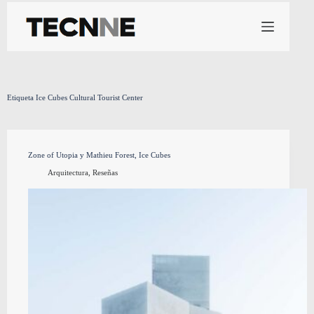
Saltar
al
contenido
Etiqueta
Ice Cubes Cultural Tourist Center
Zone of Utopia y Mathieu Forest, Ice Cubes
Arquitectura
,
Reseñas