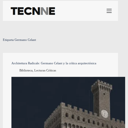
Saltar
al
contenido
Etiqueta
Germano Celant
Architettura Radicale: Germano Celant y la crítica arquitectónica
Biblioteca
,
Lecturas Críticas