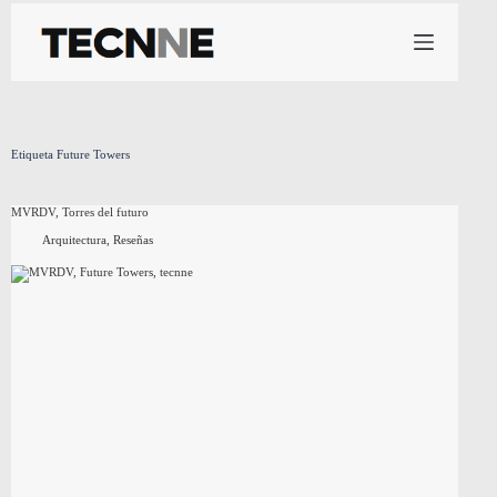
Saltar
al
contenido
Etiqueta
Future Towers
MVRDV, Torres del futuro
Arquitectura
,
Reseñas