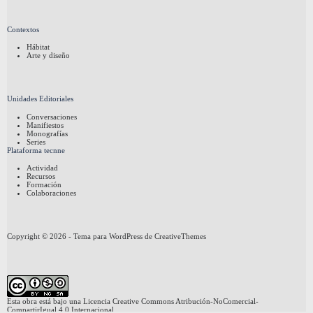
Contextos
Hábitat
Arte y diseño
Unidades Editoriales
Conversaciones
Manifiestos
Monografías
Series
Plataforma tecnne
Actividad
Recursos
Formación
Colaboraciones
Copyright © 2026 - Tema para WordPress de
CreativeThemes
Esta obra está bajo una
Licencia Creative Commons Atribución-NoComercial-
CompartirIgual 4.0 Internacional
.