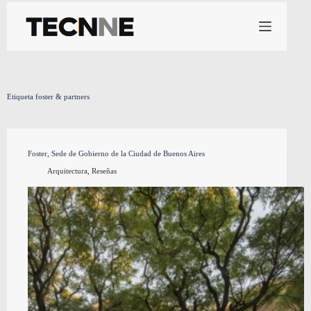
Saltar
al
contenido
Etiqueta
foster & partners
Foster, Sede de Gobierno de la Ciudad de Buenos Aires
Arquitectura
,
Reseñas