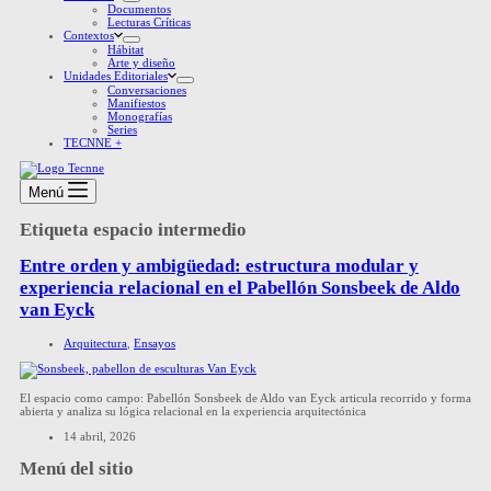
Documentos
Lecturas Críticas
Contextos
Hábitat
Arte y diseño
Unidades Editoriales
Conversaciones
Manifiestos
Monografías
Series
TECNNE +
Menú
Etiqueta
espacio intermedio
Entre orden y ambigüedad: estructura modular y
experiencia relacional en el Pabellón Sonsbeek de Aldo
van Eyck
Arquitectura
,
Ensayos
El espacio como campo: Pabellón Sonsbeek de Aldo van Eyck articula recorrido y forma
abierta y analiza su lógica relacional en la experiencia arquitectónica
14 abril, 2026
Menú del sitio