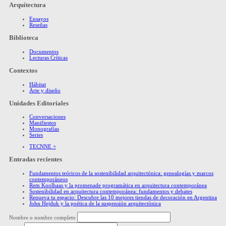
Arquitectura
Ensayos
Reseñas
Biblioteca
Documentos
Lecturas Críticas
Contextos
Hábitat
Arte y diseño
Unidades Editoriales
Conversaciones
Manifiestos
Monografías
Series
TECNNE +
Entradas recientes
Fundamentos teóricos de la sostenibilidad arquitectónica: genealogías y marcos
contemporáneos
Rem Koolhaas y la promenade programática en arquitectura contemporánea
Sostenibilidad en arquitectura contemporánea: fundamentos y debates
Renueva tu espacio: Descubre las 10 mejores tiendas de decoración en Argentina
John Hejduk y la poética de la suspensión arquitectónica
Nombre o nombre completo