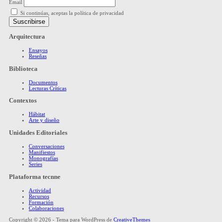
Email
Si continúas, aceptas la política de privacidad
Arquitectura
Ensayos
Reseñas
Biblioteca
Documentos
Lecturas Críticas
Contextos
Hábitat
Arte y diseño
Unidades Editoriales
Conversaciones
Manifiestos
Monografías
Series
Plataforma tecnne
Actividad
Recursos
Formación
Colaboraciones
Copyright © 2026 - Tema para WordPress de
CreativeThemes