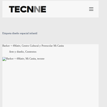
Saltar
al
contenido
Etiqueta
diseño espacial infantil
Barker + 4Mativ, Centro Cultural y Preescolar Mi Casita
Arte y diseño
,
Contextos