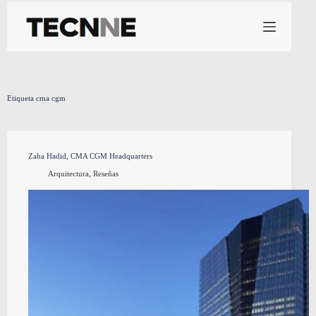
Saltar
al
contenido
Etiqueta
cma cgm
Zaha Hadid, CMA CGM Headquarters
Arquitectura
,
Reseñas