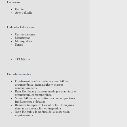
Contextos
Hábitat
Arte y diseño
Unidades Editoriales
Conversaciones
Manifiestos
Monografías
Series
TECNNE +
Entradas recientes
Fundamentos teóricos de la sostenibilidad
arquitectónica: genealogías y marcos
contemporáneos
Rem Koolhaas y la promenade programática en
arquitectura contemporánea
Sostenibilidad en arquitectura contemporánea:
fundamentos y debates
Renueva tu espacio: Descubre las 10 mejores
tiendas de decoración en Argentina
John Hejduk y la poética de la suspensión
arquitectónica