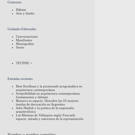
Contextos
Hábitat
Arte y diseño
Unidades Editoriales
Conversaciones
Manifiestos
Monografías
Series
TECNNE +
Entradas recientes
Rem Koolhaas y la promenade programática en
arquitectura contemporánea
Sostenibilidad en arquitectura contemporánea:
fundamentos y debates
Renueva tu espacio: Descubre las 10 mejores
tiendas de decoración en Argentina
John Hejduk y la poética de la suspensión
arquitectónica
Las Meninas de Velázquez según Foucault:
espacio, mirada y estructura de la representación
Nombre o nombre completo