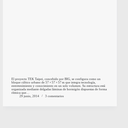
El proyecto TEK Taipei, concebido por BIG, se configura como un
bloque cúbico urbano de 57 × 57 × 57 m que integra tecnología,
entretenimiento y conocimiento en un solo volumen. Su estructura está
organizada mediante delgadas láminas de hormigón dispuestas de forma
rítmica que…
29 junio, 2014
3 comentarios