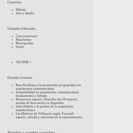
Contextos
Hábitat
Arte y diseño
Unidades Editoriales
Conversaciones
Manifiestos
Monografías
Series
TECNNE +
Entradas recientes
Rem Koolhaas y la promenade programática en
arquitectura contemporánea
Sostenibilidad en arquitectura contemporánea:
fundamentos y debates
Renueva tu espacio: Descubre las 10 mejores
tiendas de decoración en Argentina
John Hejduk y la poética de la suspensión
arquitectónica
Las Meninas de Velázquez según Foucault:
espacio, mirada y estructura de la representación
Nombre o nombre completo