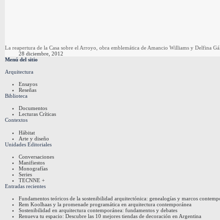
La reapertura de la Casa sobre el Arroyo, obra emblemática de Amancio Williams y Delfina Gál
28 diciembre, 2012
Menú del sitio
Arquitectura
Ensayos
Reseñas
Biblioteca
Documentos
Lecturas Críticas
Contextos
Hábitat
Arte y diseño
Unidades Editoriales
Conversaciones
Manifiestos
Monografías
Series
TECNNE +
Entradas recientes
Fundamentos teóricos de la sostenibilidad arquitectónica: genealogías y marcos contem
Rem Koolhaas y la promenade programática en arquitectura contemporánea
Sostenibilidad en arquitectura contemporánea: fundamentos y debates
Renueva tu espacio: Descubre las 10 mejores tiendas de decoración en Argentina