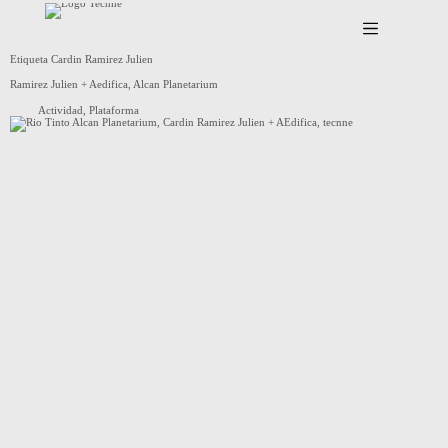
Saltar
al
contenido
Etiqueta
Cardin Ramirez Julien
Ramirez Julien + Aedifica, Alcan Planetarium
Actividad
,
Plataforma