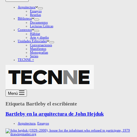
Arquitectura
Ensayos
Reseñas
Biblioteca
Documentos
Lecturas Críticas
Contextos
Hábitat
Arte y diseño
Unidades Editoriales
Conversaciones
Manifiestos
Monografías
Series
TECNNE +
Menú
Etiqueta
Bartleby el escribiente
Bartleby en la arquitectura de John Hejduk
Arquitectura
,
Ensayos