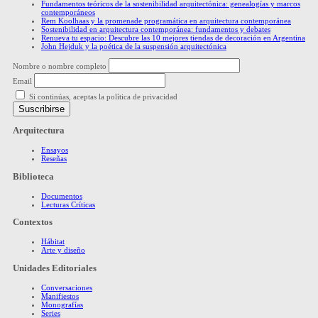
Fundamentos teóricos de la sostenibilidad arquitectónica: genealogías y marcos
contemporáneos
Rem Koolhaas y la promenade programática en arquitectura contemporánea
Sostenibilidad en arquitectura contemporánea: fundamentos y debates
Renueva tu espacio: Descubre las 10 mejores tiendas de decoración en Argentina
John Hejduk y la poética de la suspensión arquitectónica
Nombre o nombre completo
Email
Si continúas, aceptas la política de privacidad
Arquitectura
Ensayos
Reseñas
Biblioteca
Documentos
Lecturas Críticas
Contextos
Hábitat
Arte y diseño
Unidades Editoriales
Conversaciones
Manifiestos
Monografías
Series