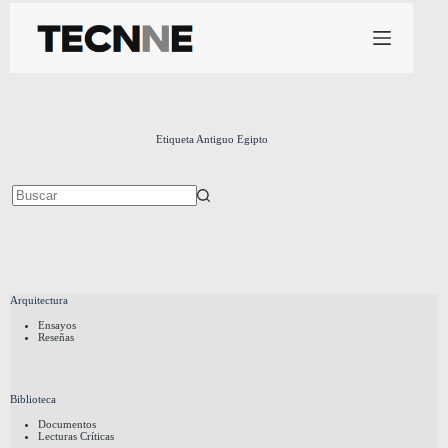
Saltar
al
contenido
Etiqueta
Antiguo Egipto
Sin
resultados
Arquitectura
Ensayos
Reseñas
Biblioteca
Documentos
Lecturas Críticas