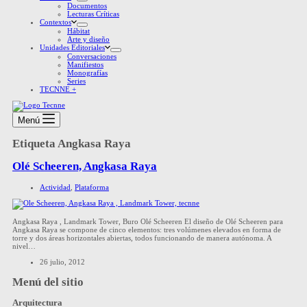
Documentos
Lecturas Críticas
Contextos
Hábitat
Arte y diseño
Unidades Editoriales
Conversaciones
Manifiestos
Monografías
Series
TECNNE +
Menú
Etiqueta
Angkasa Raya
Olé Scheeren, Angkasa Raya
Actividad
,
Plataforma
Angkasa Raya , Landmark Tower, Buro Olé Scheeren El diseño de Olé Scheeren para
Angkasa Raya se compone de cinco elementos: tres volúmenes elevados en forma de
torre y dos áreas horizontales abiertas, todos funcionando de manera autónoma. A
nivel…
26 julio, 2012
Menú del sitio
Arquitectura