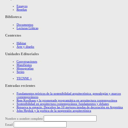
Ensayos
Reseñas
Biblioteca
Documentos
Lecturas Críticas
Contextos
Hábitat
Arte y diseño
Unidades Editoriales
Conversaciones
Manifiestos
Monografías
Series
TECNNE +
Entradas recientes
Fundamentos teóricos de la sostenibilidad arquitectónica: genealogías y marcos
contemporáneos
Rem Koolhaas y la promenade programática en arquitectura contemporánea
Sostenibilidad en arquitectura contemporánea: fundamentos y debates
Renueva tu espacio: Descubre las 10 mejores tiendas de decoración en Argentina
John Hejduk y la poética de la suspensión arquitectónica
Nombre o nombre completo
Email