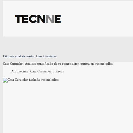
Saltar
al
contenido
Etiqueta
análisis teórico Casa Curutchet
Casa Curutchet: Análisis estratificado de su composición purista en tres melodías
Arquitectura
,
Casa Curutchet
,
Ensayos