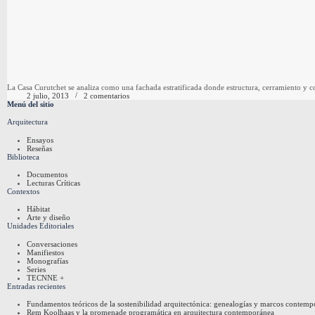
La Casa Curutchet se analiza como una fachada estratificada donde estructura, cerramiento y con
2 julio, 2013
2 comentarios
Menú del sitio
Arquitectura
Ensayos
Reseñas
Biblioteca
Documentos
Lecturas Críticas
Contextos
Hábitat
Arte y diseño
Unidades Editoriales
Conversaciones
Manifiestos
Monografías
Series
TECNNE +
Entradas recientes
Fundamentos teóricos de la sostenibilidad arquitectónica: genealogías y marcos contem
Rem Koolhaas y la promenade programática en arquitectura contemporánea