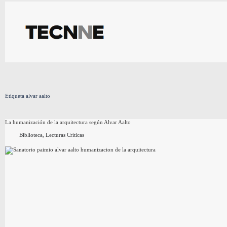
Saltar
al
contenido
Etiqueta
alvar aalto
La humanización de la arquitectura según Alvar Aalto
Biblioteca
,
Lecturas Críticas