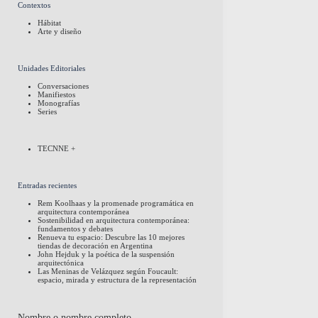
Contextos
Hábitat
Arte y diseño
Unidades Editoriales
Conversaciones
Manifiestos
Monografías
Series
TECNNE +
Entradas recientes
Rem Koolhaas y la promenade programática en
arquitectura contemporánea
Sostenibilidad en arquitectura contemporánea:
fundamentos y debates
Renueva tu espacio: Descubre las 10 mejores
tiendas de decoración en Argentina
John Hejduk y la poética de la suspensión
arquitectónica
Las Meninas de Velázquez según Foucault:
espacio, mirada y estructura de la representación
Nombre o nombre completo