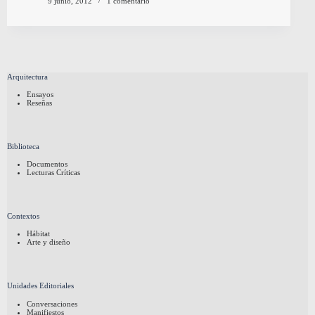
9 junio, 2012
1 comentario
Arquitectura
Ensayos
Reseñas
Biblioteca
Documentos
Lecturas Críticas
Contextos
Hábitat
Arte y diseño
Unidades Editoriales
Conversaciones
Manifiestos